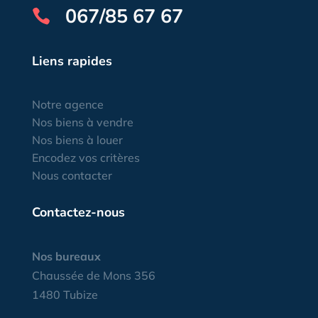
067/85 67 67

Liens rapides
Notre agence
Nos biens à vendre
Nos biens à louer
Encodez vos critères
Nous contacter
Contactez-nous
Nos bureaux
Chaussée de Mons 356
1480 Tubize