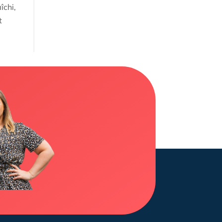
îchi,
t