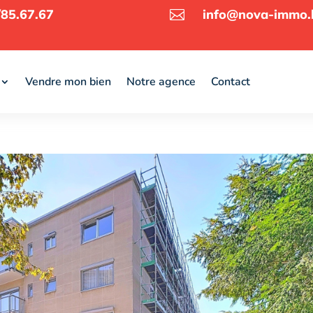
85.67.67
info@nova-immo.

Vendre mon bien
Notre agence
Contact