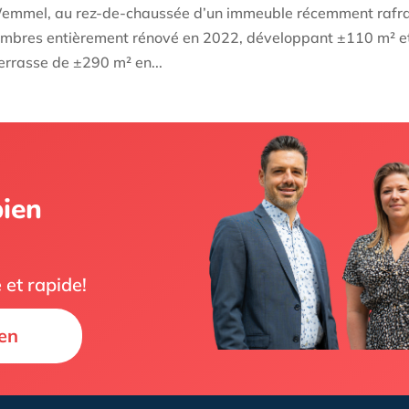
t Wemmel, au rez-de-chaussée d’un immeuble récemment rafra
mbres entièrement rénové en 2022, développant ±110 m² e
terrasse de ±290 m² en...
bien
 et rapide!
en