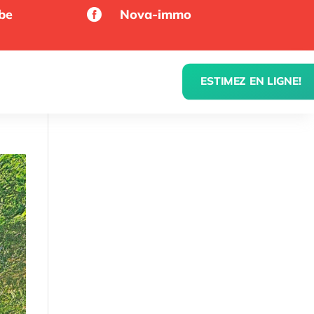
be
Nova-immo

ESTIMEZ EN LIGNE!