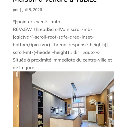
par
|
Juil 8, 2026
*]:pointer-events-auto
R6Vx5W_threadScrollVars scroll-mb-
[calc(var(–scroll-root-safe-area-inset-
bottom,0px)+var(–thread-response-height))]
scroll-mt-(–header-height) » dir= »auto »>
Située à proximité immédiate du centre-ville et
de la gare,...