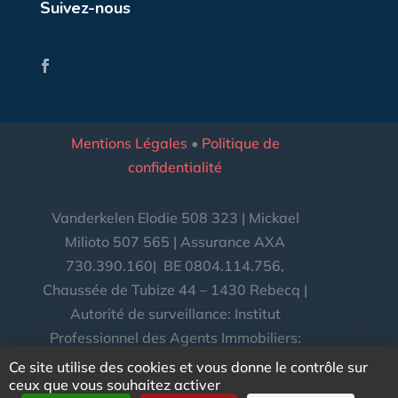
Suivez-nous
Mentions Légales
•
Politique de
confidentialité
Vanderkelen Elodie 508 323 | Mickael
Milioto 507 565 | Assurance AXA
730.390.160|
BE
0804.114.756,
Chaussée de Tubize 44 – 1430 Rebecq |
Autorité de surveillance: Institut
Professionnel des Agents Immobiliers:
Luxemburgstraat 16B, B-1000
Ce site utilise des cookies et vous donne le contrôle sur
ceux que vous souhaitez activer
Bruxelles.