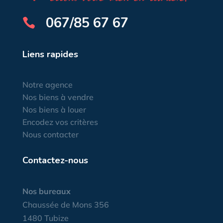
067/85 67 67

Liens rapides
Notre agence
Nos biens à vendre
Nos biens à louer
Encodez vos critères
Nous contacter
Contactez-nous
Nos bureaux
Chaussée de Mons 356
1480 Tubize