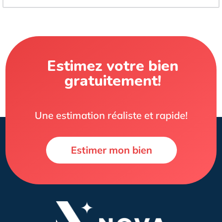
Estimez votre bien
gratuitement!
Une estimation réaliste et rapide!
Estimer mon bien