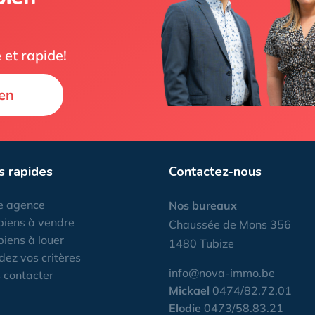
 et rapide!
en
s rapides
Contactez-nous
e agence
Nos bureaux
biens à vendre
Chaussée de Mons 356
biens à louer
1480 Tubize
dez vos critères
info@nova-immo.be
 contacter
Mickael
0474/82.72.01
Elodie
0473/58.83.21