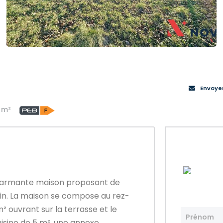
Envoye
 m²
charmante maison proposant de
in. La maison se compose au rez-
² ouvrant sur la terrasse et le
uisine de 5 m², une annexe