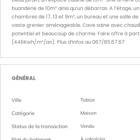
buanderie de 10m² ainsi qu’un débarras. A l’étage, un
chambres de 17, 13 et 9m², un bureau et une salle de
vaste grenier aménageable. Cave saine avec chaudi
potentiel et beaucoup de charme. Faire offre à parti
(446Kwh/m²/an). Plus d’infos au 067/85.67.67
GÉNÉRAL
Ville
Tubize
Catégorie
Maison
Status de la transaction
Vendu
Etat du batiment
À rafraîchir