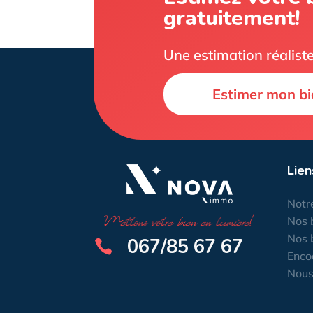
gratuitement!
Une estimation réaliste
Estimer mon bi
Lien
Notr
Nos 
Nos 
067/85 67 67

Enco
Nous