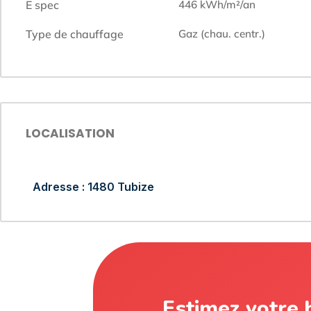
E spec
446
kWh/m²/an
Type de chauffage
gaz (chau. centr.)
LOCALISATION
Adresse : 1480 Tubize
Estimez votre 