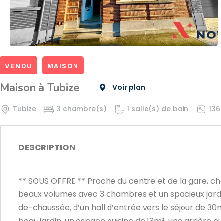
VENDU
MAISON
Maison à Tubize
Voir plan
Tubize
3 chambre(s)
1 salle(s) de bain
136
DESCRIPTION
** SOUS OFFRE ** Proche du centre et de la gare, 
beaux volumes avec 3 chambres et un spacieux jard
de-chaussée, d’un hall d’entrée vers le séjour de 30m
beau jardin, un espace cuisine de 13m². une arrière c