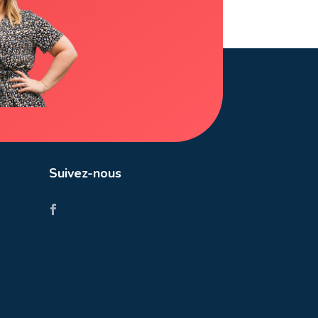

Suivez-nous
Vous
voulez
vendre ou
louer
votre
bien?
Notre estimation est
gratuite !
estimer!