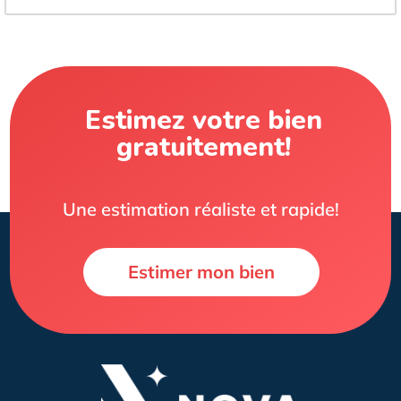
Estimez votre bien
gratuitement!
Une estimation réaliste et rapide!
Estimer mon bien