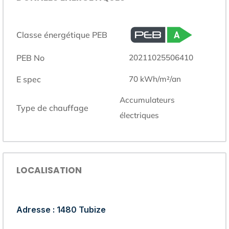
Classe énergétique PEB
PEB No
20211025506410
E spec
70
kWh/m²/an
accumulateurs
Type de chauffage
électriques
LOCALISATION
Adresse : 1480 Tubize