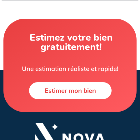
Estimez votre bien
gratuitement!
Une estimation réaliste et rapide!
Estimer mon bien