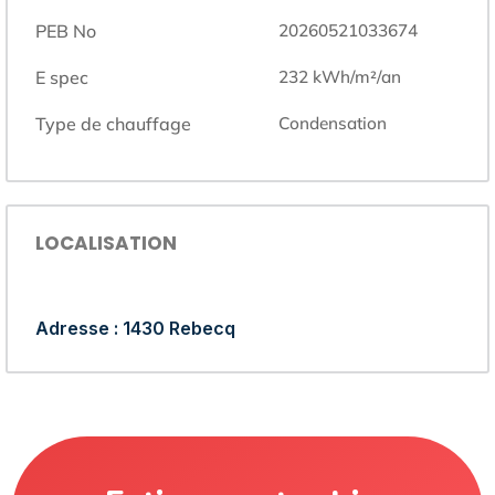
PEB No
20260521033674
E spec
232
kWh/m²/an
Type de chauffage
condensation
LOCALISATION
Adresse : 1430 Rebecq