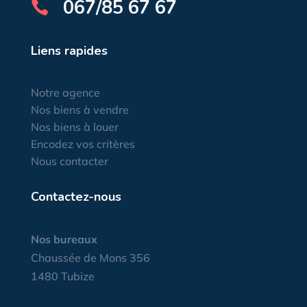
067/85 67 67

Liens rapides
Notre agence
Nos biens à vendre
Nos biens à louer
Encodez vos critères
Nous contacter
Contactez-nous
Nos bureaux
Chaussée de Mons 356
1480 Tubize