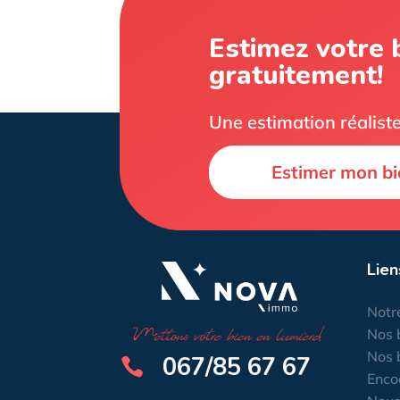
Estimez votre 
gratuitement!
Une estimation réaliste
Estimer mon bi
Lien
Notr
Nos 
Nos 
067/85 67 67

Enco