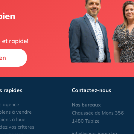
bien
 et rapide!
en
s rapides
Contactez-nous
e agence
Nos bureaux
biens à vendre
Chaussée de Mons 356
biens à louer
1480 Tubize
dez vos critères
info@nova-immo.be