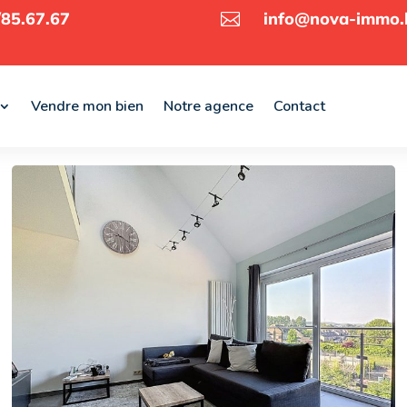
85.67.67
info@nova-immo.

Vendre mon bien
Notre agence
Contact