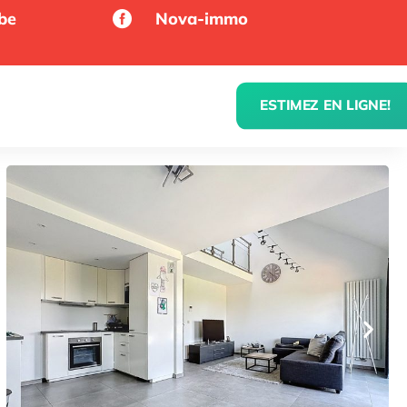
be
Nova-immo

ESTIMEZ EN LIGNE!