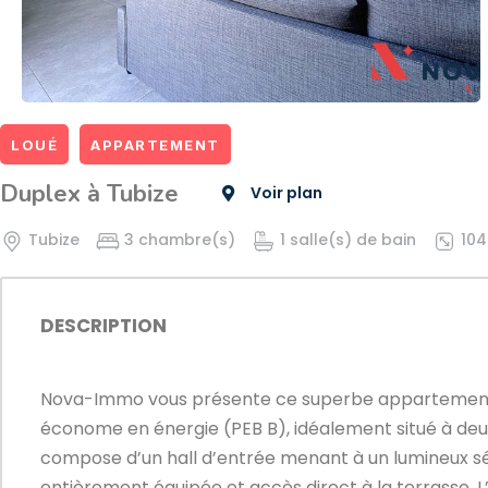
LOUÉ
APPARTEMENT
Duplex à Tubize
Voir plan
Tubize
3 chambre(s)
1 salle(s) de bain
104
DESCRIPTION
Nova-Immo vous présente ce superbe appartement 
économe en énergie (PEB B), idéalement situé à deux 
compose d’un hall d’entrée menant à un lumineux sé
entièrement équipée et accès direct à la terrasse.