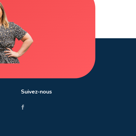

Suivez-nous
Vous
voulez
vendre ou
louer
votre
bien?